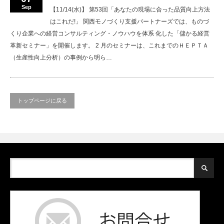
Sep
【11/14(水)】 第53回「あなたの現場に合った品質向上方法
はこれだ!」 関西モノづくり支援パートナーズでは、ものづ
くり企業への経営コンサルティング・ノウハウを体系 化した「儲かる経営
革新セミナー」を開催します。 2 月のセミナーは、これまでのＨＥＰＴＡ
（生産性向上分析）の事例から明ら…
トップページに戻る